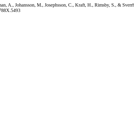
an, A., Johansson, M., Josephsson, C., Kraft, H., Rimsby, S., & Sverrh
1-788X.5493