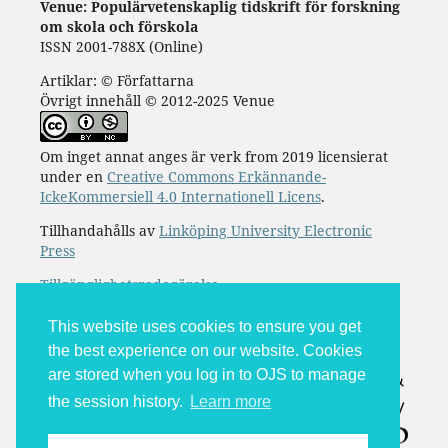
Venue: Populärvetenskaplig tidskrift för forskning
om skola och förskola
ISSN 2001-788X (Online)
Artiklar: © Författarna
Övrigt innehåll © 2012-2025 Venue
Om inget annat anges är verk from 2019 licensierat
under en
Creative Commons Erkännande-
IckeKommersiell 4.0 Internationell Licens
.
Tillhandahålls av
Linköping University Electronic
Press
Tillgänglighetsredogörelse
This website uses cookies to ensure you get
the best experience on our website. Cookies
are stored when you log in to OJS to manage
the session history.
Learn more