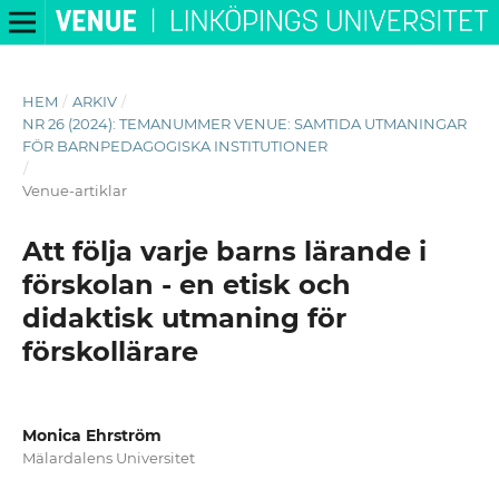
HEM
/
ARKIV
/
NR 26 (2024): TEMANUMMER VENUE: SAMTIDA UTMANINGAR
FÖR BARNPEDAGOGISKA INSTITUTIONER
/
Venue-artiklar
Att följa varje barns lärande i
förskolan - en etisk och
didaktisk utmaning för
förskollärare
Monica Ehrström
Mälardalens Universitet