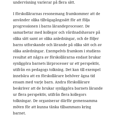
undervisning varierar på flera sätt.
I förskollärarnas resonemang framkommer att de
använder olika tillvägagångssätt för att följa
progressionen i barns lärandeprocesser. De
samarbetar med kollegor och vårdnadshavare på
olika sätt samt av olika anledningar, och de följer
barns utforskande och lärande på olika sätt och av
olika anledningar. Exempelvis framkom i studiens
resultat att några av förskollärarna endast brukar
synliggöra barnets lärprocesser ur
ett
perspektiv,
utifrån en pedagogs tolkning. Det kan till exempel
innebära att en förskollärare behöver ägna tid
ensam med varje barn. Andra förskollärare
beskriver att de brukar synliggöra barnets lärande
ur flera perspektiv, utifrån flera kollegors
tolkningar. De organiserar därför gemensamma
möten för att kunna tänka tillsammans kring
barnet.