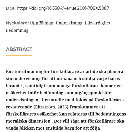
DOI:
https://doi.org/10.3384/venue.2001-788X.5087
Uppföljning, Undervisning, Likvärdighet,
Nyckelord:
Bedömning
ABSTRACT
En stor utmaning för förskollärare är att de ska planera
sin undervisning för att utmana och stödja varje barns
lärande
,
samtidigt
som
många förskollärare känner en
osäkerhet
inför bedömning
som utgångspunkt för
undervisningen
.
I en studie med
fokus på
f
örskollärares
resonerande
(
Ehrström
,
2023)
framkommer att
förskollärares
osäkerhet
kan
relateras
till
bedömningens
moraliska
dimension
. De
t
vill säga
att förskollärar
e
ska
vända blicken mot enskilda barn
för att följa