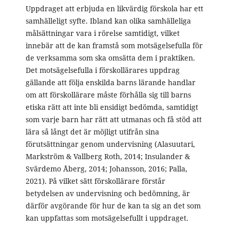
Uppdraget att erbjuda en likvärdig förskola har ett
samhälleligt syfte. Ibland kan olika samhälleliga
målsättningar vara i rörelse samtidigt, vilket
innebär att de kan framstå som motsägelsefulla för
de verksamma som ska omsätta dem i praktiken.
Det motsägelsefulla i förskollärares uppdrag
gällande att följa enskilda barns lärande handlar
om att förskollärare måste förhålla sig till barns
etiska rätt att inte bli ensidigt bedömda, samtidigt
som varje barn har rätt att utmanas och få stöd att
lära så långt det är möjligt utifrån sina
förutsättningar genom undervisning (Alasuutari,
Markström & Vallberg Roth, 2014; Insulander &
Svärdemo Åberg, 2014; Johansson, 2016; Palla,
2021). På vilket sätt förskollärare förstår
betydelsen av undervisning och bedömning, är
därför avgörande för hur de kan ta sig an det som
kan uppfattas som motsägelsefullt i uppdraget.