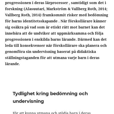
progressionen i deras
lärprocess
er
,
samtidigt som
det
i
forskni
ng
(
Alasuutari
, Markström & Vallberg Roth, 2014;
Vallberg Roth, 2014
)
framkommit
risker med bedömning
för barns identitetsskapande
.
N
är förskollärare känner
sig osäkra på vad som är etiskt rätt mot barnet
kan det
innebära
att de undviker att uppmärksamma och följa
pro
g
ressionen i enskilda barns lärande. D
ärmed kan det
leda till
konsekvenser
när
förskollärare ska
planera och
genomföra sin undervisning baserat på didaktiska
ställningstaganden
för att
utmana varje barn i deras
lärande.
Tydlighet kring bedömning och
undervisning
För att kunna utmana och stödja barn i deras