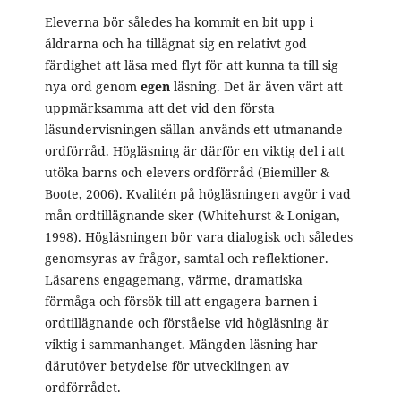
Eleverna bör således ha kommit en bit upp i
åldrarna och ha tillägnat sig en relativt god
färdighet att läsa med flyt för att kunna ta till sig
nya ord genom
egen
läsning. Det är även värt att
uppmärksamma att det vid den första
läsundervisningen sällan används ett utmanande
ordförråd. Högläsning är därför en viktig del i att
utöka barns och elevers ordförråd (Biemiller &
Boote, 2006). Kvalitén på högläsningen avgör i vad
mån ordtillägnande sker (Whitehurst & Lonigan,
1998). Högläsningen bör vara dialogisk och således
genomsyras av frågor, samtal och reflektioner.
Läsarens engagemang, värme, dramatiska
förmåga och försök till att engagera barnen i
ordtillägnande och förståelse vid högläsning är
viktig i sammanhanget. Mängden läsning har
därutöver betydelse för utvecklingen av
ordförrådet.