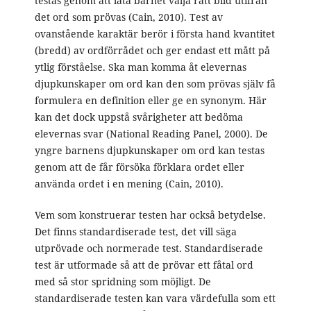
testas genom att låta barnet välja rätt bild utifrån
det ord som prövas (Cain, 2010). Test av
ovanstående karaktär berör i första hand kvantitet
(bredd) av ordförrådet och ger endast ett mått på
ytlig förståelse. Ska man komma åt elevernas
djupkunskaper om ord kan den som prövas själv få
formulera en definition eller ge en synonym. Här
kan det dock uppstå svårigheter att bedöma
elevernas svar (National Reading Panel, 2000). De
yngre barnens djupkunskaper om ord kan testas
genom att de får försöka förklara ordet eller
använda ordet i en mening (Cain, 2010).
Vem som konstruerar testen har också betydelse.
Det finns standardiserade test, det vill säga
utprövade och normerade test. Standardiserade
test är utformade så att de prövar ett fåtal ord
med så stor spridning som möjligt. De
standardiserade testen kan vara värdefulla som ett