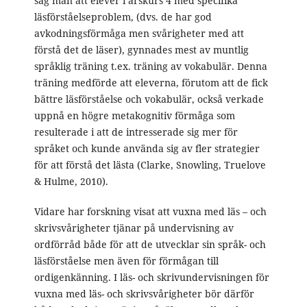
såg man att elever i årskurs 4 med specifika
läsförståelseproblem, (dvs. de har god
avkodningsförmåga men svårigheter med att
förstå det de läser), gynnades mest av muntlig
språklig träning t.ex. träning av vokabulär. Denna
träning medförde att eleverna, förutom att de fick
bättre läsförståelse och vokabulär, också verkade
uppnå en högre metakognitiv förmåga som
resulterade i att de intresserade sig mer för
språket och kunde använda sig av fler strategier
för att förstå det lästa (Clarke, Snowling, Truelove
& Hulme, 2010).
Vidare har forskning visat att vuxna med läs – och
skrivsvårigheter tjänar på undervisning av
ordförråd både för att de utvecklar sin språk- och
läsförståelse men även för förmågan till
ordigenkänning. I läs- och skrivundervisningen för
vuxna med läs- och skrivsvårigheter bör därför