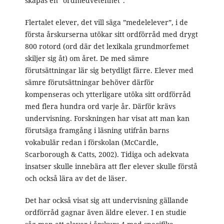
skapas en ”ordmedvetenhet”.
Flertalet elever, det vill säga ”medelelever”, i de
första årskurserna utökar sitt ordförråd med drygt
800 rotord (ord där det lexikala grundmorfemet
skiljer sig åt) om året. De med sämre
förutsättningar lär sig betydligt färre. Elever med
sämre förutsättningar behöver därför
kompenseras och ytterligare utöka sitt ordförråd
med flera hundra ord varje år. Därför krävs
undervisning. Forskningen har visat att man kan
förutsäga framgång i läsning utifrån barns
vokabulär redan i förskolan (McCardle,
Scarborough & Catts, 2002). Tidiga och adekvata
insatser skulle innebära att fler elever skulle förstå
och också lära av det de läser.
Det har också visat sig att undervisning gällande
ordförråd gagnar även äldre elever. I en studie