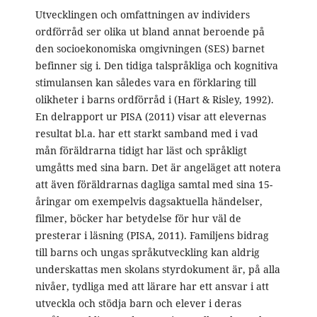
Utvecklingen och omfattningen av individers
ordförråd ser olika ut bland annat beroende på
den socioekonomiska omgivningen (SES) barnet
befinner sig i. Den tidiga talspråkliga och kognitiva
stimulansen kan således vara en förklaring till
olikheter i barns ordförråd i (Hart & Risley, 1992).
En delrapport ur PISA (2011) visar att elevernas
resultat bl.a. har ett starkt samband med i vad
mån föräldrarna tidigt har läst och språkligt
umgåtts med sina barn. Det är angeläget att notera
att även föräldrarnas dagliga samtal med sina 15-
åringar om exempelvis dagsaktuella händelser,
filmer, böcker har betydelse för hur väl de
presterar i läsning (PISA, 2011). Familjens bidrag
till barns och ungas språkutveckling kan aldrig
underskattas men skolans styrdokument är, på alla
nivåer, tydliga med att lärare har ett ansvar i att
utveckla och stödja barn och elever i deras