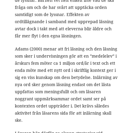
de lyssnar. Barnen vet helt enkelt inte vad de ska
fråga om och de har svårt att upptäcka orden
samtidigt som de lyssnar. Effekten av
ordtillägnande i samband med upprepad läsning
avtar dock i takt med att eleverna blir äldre och
får mer flyt i den egna läsningen.
Adams (2000) menar att fri läsning och den läsning
som sker i undervisningen gör att en ”medelelev” i
årskurs fem möter ca 1 miljon ord/år i text och ett
enda möte med ett nytt ord i skriftlig kontext ger i
sig en viss kunskap om dess betydelse. Inlärning av
nya ord sker genom läsning endast om det lästa
uppfattas som meningsfullt och om läsaren
noggrant uppmärksammar ordet samt ser på
kontexten ordet uppträder i. Det krävs således
aktivitet från läsarens sida för att inlärning skall
ske.