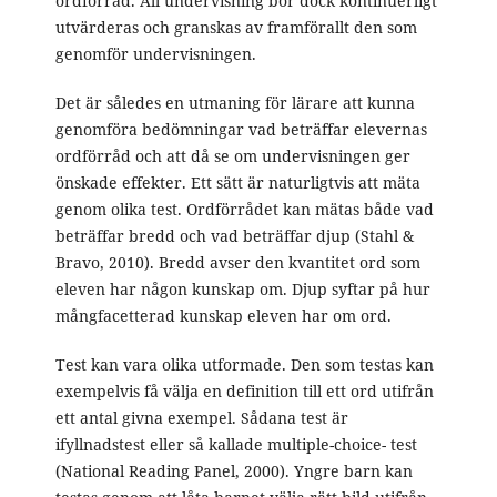
ordförråd. All undervisning bör dock kontinuerligt
utvärderas och granskas av framförallt den som
genomför undervisningen.
Det är således en utmaning för lärare att kunna
genomföra bedömningar vad beträffar elevernas
ordförråd och att då se om undervisningen ger
önskade effekter. Ett sätt är naturligtvis att mäta
genom olika test. Ordförrådet kan mätas både vad
beträffar bredd och vad beträffar djup (Stahl &
Bravo, 2010). Bredd avser den kvantitet ord som
eleven har någon kunskap om. Djup syftar på hur
mångfacetterad kunskap eleven har om ord.
Test kan vara olika utformade. Den som testas kan
exempelvis få välja en definition till ett ord utifrån
ett antal givna exempel. Sådana test är
ifyllnadstest eller så kallade multiple-choice- test
(National Reading Panel, 2000). Yngre barn kan