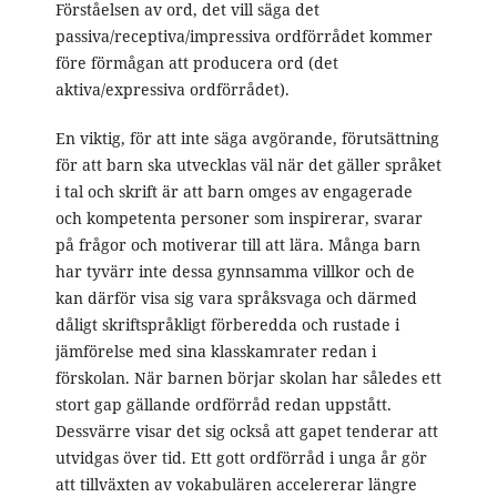
Förståelsen av ord, det vill säga det
passiva/receptiva/impressiva ordförrådet kommer
före förmågan att producera ord (det
aktiva/expressiva ordförrådet).
En viktig, för att inte säga avgörande, förutsättning
för att barn ska utvecklas väl när det gäller språket
i tal och skrift är att barn omges av engagerade
och kompetenta personer som inspirerar, svarar
på frågor och motiverar till att lära. Många barn
har tyvärr inte dessa gynnsamma villkor och de
kan därför visa sig vara språksvaga och därmed
dåligt skriftspråkligt förberedda och rustade i
jämförelse med sina klasskamrater redan i
förskolan. När barnen börjar skolan har således ett
stort gap gällande ordförråd redan uppstått.
Dessvärre visar det sig också att gapet tenderar att
utvidgas över tid. Ett gott ordförråd i unga år gör
att tillväxten av vokabulären accelererar längre