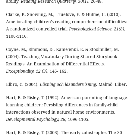
ability.
Reading Research Quarterly, 30(1)
, 26-48.
Clarke, P., Snowling, M., Truelove, E. & Hulme, C. (2010).
Ameliorating children’s reading comprehension difficulties:
A randomized controlled trial.
Psychological Science, 21(8)
,
1106-1116.
Coyne, M., Simmons, D., Kame'enui, E. & Stoolmiller, M.
(2004). Teaching Vocabulary During Shared Storybook
Readings: An Examination of Differential Effects.
Exceptionality, 12 (3)
, 145- 162.
Elbro, C. (2004).
Läsning och läsundervisning.
Malmö: Liber.
Hart, B. & Risley, T. (1992). American parenting of language-
learning children: Persisting differences in family-child
interactions observed in natural home environments.
Developmental Psychology, 28,
1096-1105.
Hart, B. & Risley, T. (2003). The early catastrophe. The 30