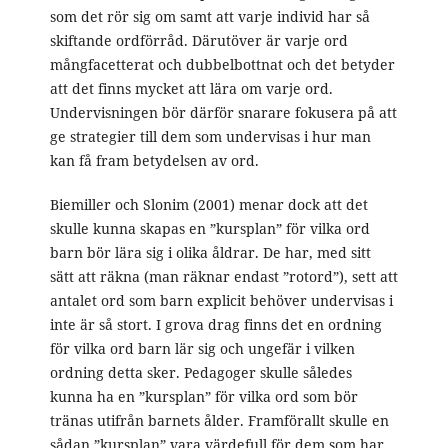
som det rör sig om samt att varje individ har så
skiftande ordförråd. Därutöver är varje ord
mångfacetterat och dubbelbottnat och det betyder
att det finns mycket att lära om varje ord.
Undervisningen bör därför snarare fokusera på att
ge strategier till dem som undervisas i hur man
kan få fram betydelsen av ord.
Biemiller och Slonim (2001) menar dock att det
skulle kunna skapas en ”kursplan” för vilka ord
barn bör lära sig i olika åldrar. De har, med sitt
sätt att räkna (man räknar endast ”rotord”), sett att
antalet ord som barn explicit behöver undervisas i
inte är så stort. I grova drag finns det en ordning
för vilka ord barn lär sig och ungefär i vilken
ordning detta sker. Pedagoger skulle således
kunna ha en ”kursplan” för vilka ord som bör
tränas utifrån barnets ålder. Framförallt skulle en
sådan ”kursplan” vara värdefull för dem som har