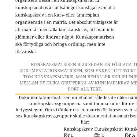
organisera dessa i en kunskapsmatris. En
kunskapsmatris är alltså inget konstigare än alla
kunskapskrav i en kurs- eller ämnesplan
organiserade i en matris. Det absolut viktigaste är
att man får med alla kunskapskrav, att man inte
glömmer eller ändrar något. Kunskapsmatrisen
ska förtydliga och bringa ordning, men inte
förvanska.
KUNSKAPSMATRISEN BLIR SEDAN EN FÖRLAGA T
DOKUMENTATIONSMATRISEN, SOM ENKELT UTTRYCKT
TOM KUNSKAPSMATRIS; MAN BEHÅLLER SKILJELINJ
MELLAN DE OLIKA GRUPPERNA AV KUNSKAPSKRAV, M
BORT ALL TEXT.
Dokumentationsmatrisen innehåller således de olika na
kunskapskravsgrupperna samt tomma rutor för de 
betygsstegen. Om vi tänker oss en matris för kursen sven
sex kunskapskravsgrupper skulle dokumentationsmatrisen 
här:
Kunskapskrav
Kunskapskrav
Kunsk
för E
för C
för A