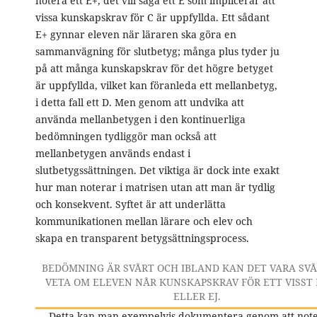
notera ett E+, det vill säga ett E som implicerar att
vissa kunskapskrav för C är uppfyllda. Ett sådant
E+ gynnar eleven när läraren ska göra en
sammanvägning för slutbetyg; många plus tyder ju
på att många kunskapskrav för det högre betyget
är uppfyllda, vilket kan föranleda ett mellanbetyg,
i detta fall ett D. Men genom att undvika att
använda mellanbetygen i den kontinuerliga
bedömningen tydliggör man också att
mellanbetygen används endast i
slutbetygssättningen. Det viktiga är dock inte exakt
hur man noterar i matrisen utan att man är tydlig
och konsekvent. Syftet är att underlätta
kommunikationen mellan lärare och elev och
skapa en transparent betygsättningsprocess.
BEDÖMNING ÄR SVÅRT OCH IBLAND KAN DET VARA SVÅ
VETA OM ELEVEN NÅR KUNSKAPSKRAV FÖR ETT VISST
ELLER EJ.
Detta kan man exempelvis dokumentera genom att note