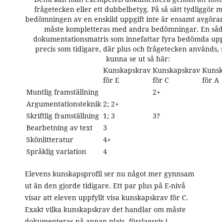
frågetecken eller ett dubbelbetyg. På så sätt tydliggör 
bedömningen av en enskild uppgift inte är ensamt avgöra
måste kompletteras med andra bedömningar. En så
dokumentationsmatris som innefattar fyra bedömda upp
precis som tidigare, där plus och frågetecken används, 
kunna se ut så här:
Kunskapskrav
Kunskapskrav
Kunsk
för E
för C
för A
Muntlig framställning
2+
Argumentationsteknik
2; 2+
Skriftlig framställning
1; 3
3?
Bearbetning av text
3
Skönlitteratur
4+
Språklig variation
4
Elevens kunskapsprofil ser nu något mer gynnsam
ut än den gjorde tidigare. Ett par plus på E-nivå
visar att eleven uppfyllt visa kunskapskrav för C.
Exakt vilka kunskapskrav det handlar om måste
dokumenteras på annan plats, förslagsvis i