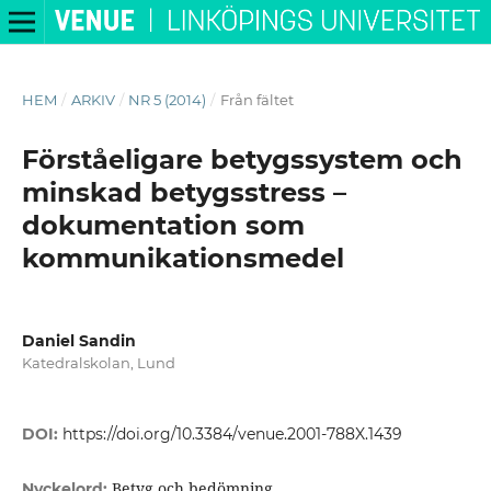
HEM
/
ARKIV
/
NR 5 (2014)
/
Från fältet
Förståeligare betygssystem och
minskad betygsstress –
dokumentation som
kommunikationsmedel
Daniel Sandin
Katedralskolan, Lund
DOI:
https://doi.org/10.3384/venue.2001-788X.1439
Betyg och bedömning
Nyckelord: