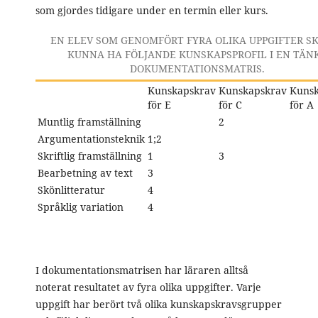
som gjordes tidigare under en termin eller kurs.
EN ELEV SOM GENOMFÖRT FYRA OLIKA UPPGIFTER S
KUNNA HA FÖLJANDE KUNSKAPSPROFIL I EN TÄN
DOKUMENTATIONSMATRIS.
Kunskapskrav
Kunskapskrav
Kunsk
för E
för C
för A
Muntlig framställning
2
Argumentationsteknik
1;2
Skriftlig framställning
1
3
Bearbetning av text
3
Skönlitteratur
4
Språklig variation
4
I dokumentationsmatrisen har läraren alltså
noterat resultatet av fyra olika uppgifter. Varje
uppgift har berört två olika kunskapskravsgrupper