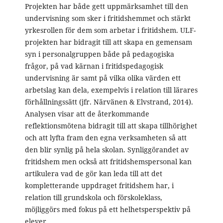
Projekten har både gett uppmärksamhet till den
undervisning som sker i fritidshemmet och stärkt
yrkesrollen för dem som arbetar i fritidshem. ULF-
projekten har bidragit till att skapa en gemensam
syn i personalgruppen både på pedagogiska
frågor, på vad kärnan i fritidspedagogisk
undervisning är samt på vilka olika värden ett
arbetslag kan dela, exempelvis i relation till lärares
förhållningssätt (jfr. Närvänen & Elvstrand, 2014).
Analysen visar att de återkommande
reflektionsmötena bidragit till att skapa tillhörighet
och att lyfta fram den egna verksamheten så att
den blir synlig på hela skolan. Synliggörandet av
fritidshem men också att fritidshemspersonal kan
artikulera vad de gör kan leda till att det
kompletterande uppdraget fritidshem har, i
relation till grundskola och förskoleklass,
möjliggörs med fokus på ett helhetsperspektiv på
elever.