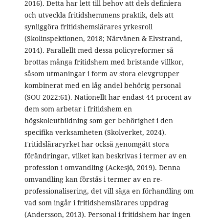
2016). Detta har lett till behov att dels definiera
och utveckla fritidshemmens praktik, dels att
synliggöra fritidshemslärares yrkesroll
(Skolinspektionen, 2018; Närvänen & Elvstrand,
2014). Parallellt med dessa policyreformer så
brottas många fritidshem med bristande villkor,
såsom utmaningar i form av stora elevgrupper
kombinerat med en låg andel behörig personal
(SOU 2022:61). Nationellt har endast 44 procent av
dem som arbetar i fritidshem en
högskoleutbildning som ger behörighet i den
specifika verksamheten (Skolverket, 2024).
Fritidsläraryrket har också genomgått stora
förändringar, vilket kan beskrivas i termer av en
profession i omvandling (Ackesjö, 2019). Denna
omvandling kan förstås i termer av en re-
professionalisering, det vill säga en förhandling om
vad som ingår i fritidshemslärares uppdrag
(Andersson, 2013). Personal i fritidshem har ingen