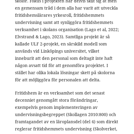
skolor. Fokus i projekten har delvis skilt sig åt men
en gemensam tråd i dem alla har varit att utveckla
fritidshemslärares yrkesroll, fritidshemmets
undervisning samt att synliggöra fritidshemmets
verksamhet i skolans organisation (Lago et al, 2022;
Elvstrand & Lago, 2023). Samtliga projekt är så
kallade ULF 2-projekt, en särskild modell som
används vid Linköpings universitet, vilket
inneburit att den personal som deltagit inte haft
någon avsatt tid för att genomföra projektet. I
stället har olika lokala lösningar skett på skolorna
för att möjliggöra för personalen att delta.
Fritidshem är en verksamhet som det senast
decenniet genomgått stora förändringar,
exempelvis genom implementeringen av
undervisningsbegreppet (Skollagen 2010:800) och
framtagandet av en läroplansdel (del 4) som direkt
reglerar fritidshemmets undervisning (Skolverket,