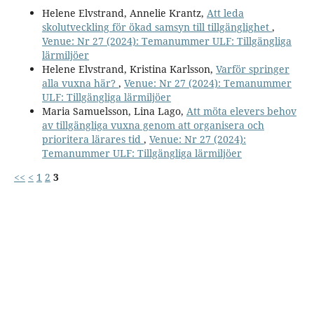
Helene Elvstrand, Annelie Krantz,
Att leda
skolutveckling för ökad samsyn till tillgänglighet
,
Venue: Nr 27 (2024): Temanummer ULF: Tillgängliga
lärmiljöer
Helene Elvstrand, Kristina Karlsson,
Varför springer
alla vuxna här?
,
Venue: Nr 27 (2024): Temanummer
ULF: Tillgängliga lärmiljöer
Maria Samuelsson, Lina Lago,
Att möta elevers behov
av tillgängliga vuxna genom att organisera och
prioritera lärares tid
,
Venue: Nr 27 (2024):
Temanummer ULF: Tillgängliga lärmiljöer
<<
<
1
2
3