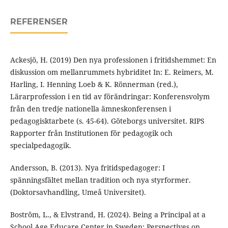
REFERENSER
Ackesjö, H. (2019) Den nya professionen i fritidshemmet: En
diskussion om mellanrummets hybriditet In: E. Reimers, M.
Harling, I. Henning Loeb & K. Rönnerman (red.),
Lärarprofession i en tid av förändringar: Konferensvolym
från den tredje nationella ämneskonferensen i
pedagogisktarbete (s. 45-64). Göteborgs universitet. RIPS
Rapporter från Institutionen för pedagogik och
specialpedagogik.
Andersson, B. (2013). Nya fritidspedagoger: I
spänningsfältet mellan tradition och nya styrformer.
(Doktorsavhandling, Umeå Universitet).
Boström, L., & Elvstrand, H. (2024). Being a Principal at a
School Age Educare Center in Sweden: Perspectives on