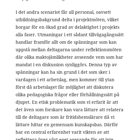
I det andra scenariot får all personal, oavsett
utbildningsbakgrund delta i projektmöten, vilket
borgar för en ökad grad av delaktighet i projekts
alla faser. Utmaningar i ett sådant tillvägagångssätt
handlar framför allt om de spänningar som kan
uppstå mellan deltagarna under reflektionsmöten
där olika maktojämlikheter avseende vem som har
mandat i en diskussion synliggörs. Denna typ av
spänningar kan ha sin grund i det som sker i
vardagen i ett arbetslag, men kommer till ytan
först då arbetslaget får möjlighet att diskutera
olika pedagogiska frågor eller förhållningssätt på
djupet. En etisk problematik som vi erfarit är att
det även som forskare kan vara lättare att relatera
till de deltagare som är fritidshemslärare då vi
lättare hittar en gemensam kunskapsbas. Därför
har en central erfarenhet varit vikten av att
reflektera över vårt eget agerande för att inte