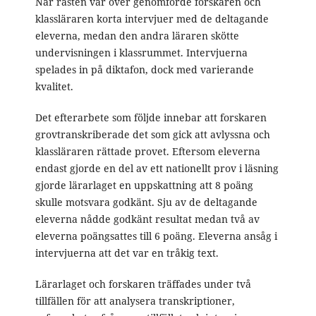
När rasten var över genomförde forskaren och
klassläraren korta intervjuer med de deltagande
eleverna, medan den andra läraren skötte
undervisningen i klassrummet. Intervjuerna
spelades in på diktafon, dock med varierande
kvalitet.
Det efterarbete som följde innebar att forskaren
grovtranskriberade det som gick att avlyssna och
klassläraren rättade provet. Eftersom eleverna
endast gjorde en del av ett nationellt prov i läsning
gjorde lärarlaget en uppskattning att 8 poäng
skulle motsvara godkänt. Sju av de deltagande
eleverna nådde godkänt resultat medan två av
eleverna poängsattes till 6 poäng. Eleverna ansåg i
intervjuerna att det var en tråkig text.
Lärarlaget och forskaren träffades under två
tillfällen för att analysera transkriptioner,