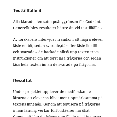
Testtillfälle 3
Alla klarade den satta poänggränsen för Godkänt.
Generellt blev resultatet bättre än vid testtillfälle 2.
Av forskarens intervjuer framkom att några elever
läste en bit, sedan svarade,därefter läste lite till
och svarade – de hackade alltså upp texten trots
instruktioner om att först läsa frågorna och sedan
läsa hela texten innan de svarade på frågorna.
Resultat
Under projektet upplever de medforskande
lärarna att eleverna blivit mer uppmärksamma på
textens innehåll. Genom att fokusera på frågorna
innan läsning verkar förförståelsen ha ökat.
Genom att läsa de frågor som följde med texterna