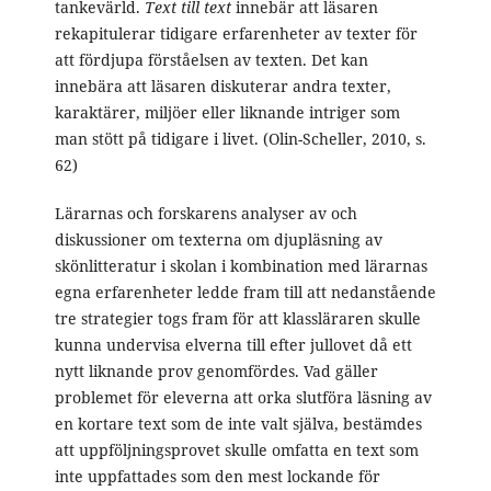
tankevärld.
Text till text
innebär att läsaren
rekapitulerar tidigare erfarenheter av texter för
att fördjupa förståelsen av texten. Det kan
innebära att läsaren diskuterar andra texter,
karaktärer, miljöer eller liknande intriger som
man stött på tidigare i livet. (Olin-Scheller, 2010, s.
62)
Lärarnas och forskarens analyser av och
diskussioner om texterna om djupläsning av
skönlitteratur i skolan i kombination med lärarnas
egna erfarenheter ledde fram till att nedanstående
tre strategier togs fram för att klassläraren skulle
kunna undervisa elverna till efter jullovet då ett
nytt liknande prov genomfördes. Vad gäller
problemet för eleverna att orka slutföra läsning av
en kortare text som de inte valt själva, bestämdes
att uppföljningsprovet skulle omfatta en text som
inte uppfattades som den mest lockande för