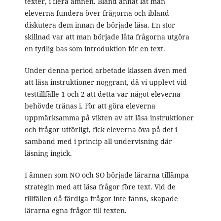
texter, i flera ämnen. Bland annat lät man
eleverna fundera över frågorna och ibland
diskutera dem innan de började läsa. En stor
skillnad var att man började låta frågorna utgöra
en tydlig bas som introduktion för en text.
Under denna period arbetade klassen även med
att läsa instruktioner noggrant, då vi upplevt vid
testtillfälle 1 och 2 att detta var något eleverna
behövde tränas i. För att göra eleverna
uppmärksamma på vikten av att läsa instruktioner
och frågor utförligt, fick eleverna öva på det i
samband med i princip all undervisning där
läsning ingick.
I ämnen som NO och SO började lärarna tillämpa
strategin med att läsa frågor före text. Vid de
tillfällen då färdiga frågor inte fanns, skapade
lärarna egna frågor till texten.