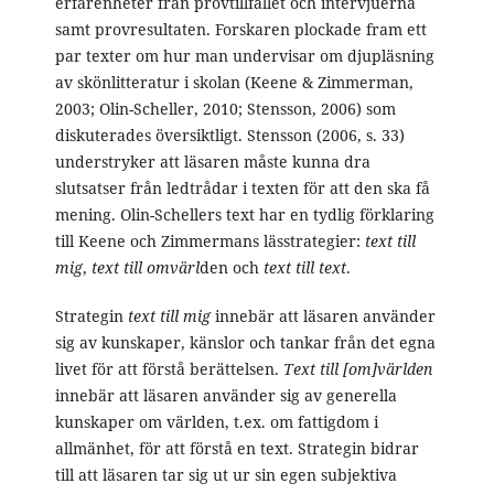
erfarenheter från provtillfället och intervjuerna
samt provresultaten. Forskaren plockade fram ett
par texter om hur man undervisar om djupläsning
av skönlitteratur i skolan (Keene & Zimmerman,
2003; Olin-Scheller, 2010; Stensson, 2006) som
diskuterades översiktligt. Stensson (2006, s. 33)
understryker att läsaren måste kunna dra
slutsatser från ledtrådar i texten för att den ska få
mening. Olin-Schellers text har en tydlig förklaring
till Keene och Zimmermans lässtrategier:
text till
mig
,
text till omvärl
den och
text till text
.
Strategin
text till mig
innebär att läsaren använder
sig av kunskaper, känslor och tankar från det egna
livet för att förstå berättelsen.
Text till
[om]
världen
innebär att läsaren använder sig av generella
kunskaper om världen, t.ex. om fattigdom i
allmänhet, för att förstå en text. Strategin bidrar
till att läsaren tar sig ut ur sin egen subjektiva