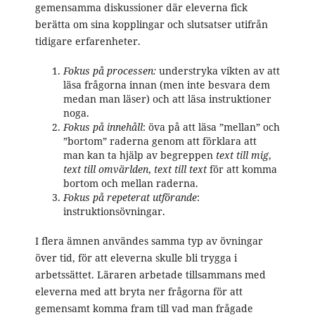
gemensamma diskussioner där eleverna fick
berätta om sina kopplingar och slutsatser utifrån
tidigare erfarenheter.
Fokus på processen:
understryka vikten av att
läsa frågorna innan (men inte besvara dem
medan man läser) och att läsa instruktioner
noga.
Fokus på innehåll
: öva på att läsa ”mellan” och
”bortom” raderna genom att förklara att
man kan ta hjälp av begreppen
text till mig
,
text till omvärlden
,
text till text
för att komma
bortom och mellan raderna.
Fokus på repeterat utförande
:
instruktionsövningar.
I flera ämnen användes samma typ av övningar
över tid, för att eleverna skulle bli trygga i
arbetssättet. Läraren arbetade tillsammans med
eleverna med att bryta ner frågorna för att
gemensamt komma fram till vad man frågade