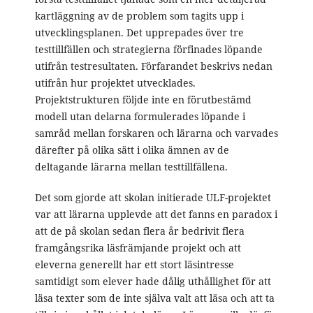
kartläggning av de problem som tagits upp i
utvecklingsplanen. Det upprepades över tre
testtillfällen och strategierna förfinades löpande
utifrån testresultaten. Förfarandet beskrivs nedan
utifrån hur projektet utvecklades.
Projektstrukturen följde inte en förutbestämd
modell utan delarna formulerades löpande i
samråd mellan forskaren och lärarna och varvades
därefter på olika sätt i olika ämnen av de
deltagande lärarna mellan testtillfällena.
Det som gjorde att skolan initierade ULF-projektet
var att lärarna upplevde att det fanns en paradox i
att de på skolan sedan flera år bedrivit flera
framgångsrika läsfrämjande projekt och att
eleverna generellt har ett stort läsintresse
samtidigt som elever hade dålig uthållighet för att
läsa texter som de inte själva valt att läsa och att ta