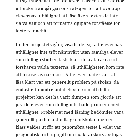
till sig innehållet i det de läser. Lärarna ville därför
utforska framgångsrika strategier för att öva upp
elevernas uthållighet att läsa även texter de inte
själva valt och att förbättra djupare förståelse för
texters innehåll.
Under projektets gång visade det sig att elevernas
uthållighet inte tröt nämnvärt utan samtliga elever
som deltog i studien läste klart de av lärarna och
forskaren valda texterna, så uthålligheten kom inte
att fokuseras närmare. Att elever hade svårt att
läsa klart var ett generellt problem på skolan; då
endast ett mindre antal elever kom att delta i
projektet kan det ha varit slumpen som gjorde att
just de elever som deltog inte hade problem med
uthållighet. Problemet med läsning bedömdes vara
generellt på den aktuella grundskolan men en
klass valdes ut för att genomföra testet i. Valet var
pragmatiskt och uppgift om exakt årskurs avslöjas