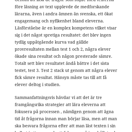
före läsning av text upplevde de medforskande
lärarna, även i andra ämnen än svenska, ett ökat
engagemang och nyfikenhet bland eleverna.
Läsförståelse är en komplex kompetens vilket visar
sig i det något spretiga resultatet: det blev ingen
tydlig uppåtgående kurva vad gällde
provresultaten mellan test 1 och 2, några elever
ökade sina resultat och någon presterade sämre.
Totalt sett blev resultatet ändå bättre i det sista
testet, test 3. Test 2 stack ut genom att några elever
fick sämre resultat. Hänsyn måste tas till att få
elever deltog i studien.
Sammanfattningsvis hävdar vi att det är tre
framgångsrika strategier att lära eleverna att
fokusera på processen , nämligen genom att ägna
tid åt frågorna innan man börjar läsa, men att man
ska besvara frågorna efter att man läst texten i sin