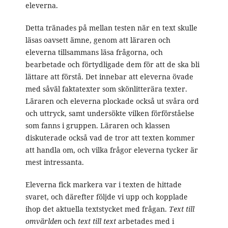
eleverna.
Detta tränades på mellan testen när en text skulle
läsas oavsett ämne, genom att läraren och
eleverna tillsammans läsa frågorna, och
bearbetade och förtydligade dem för att de ska bli
lättare att förstå. Det innebar att eleverna övade
med såväl faktatexter som skönlitterära texter.
Läraren och eleverna plockade också ut svåra ord
och uttryck, samt undersökte vilken förförståelse
som fanns i gruppen. Läraren och klassen
diskuterade också vad de tror att texten kommer
att handla om, och vilka frågor eleverna tycker är
mest intressanta.
Eleverna fick markera var i texten de hittade
svaret, och därefter följde vi upp och kopplade
ihop det aktuella textstycket med frågan.
Text till
omvärlden
och
text till text
arbetades med i