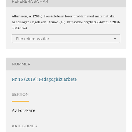
REFERERA SÅ HÄR
Albinsson, A. (2018). Förskolebarn löser problem med matematiska
handlingar i legoleken .
Venue
, (16). https://doi.org/10.3384/venue.2001-
788X.1874
Fler referensstilar
NUMMER
Nr 16 (2019): Pedagogiskt arbete
SEKTION
Av Forskare
KATEGORIER