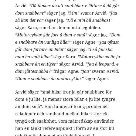
Arvid
. ”Då tänker du att små bilar e lättare å då går
dom snabbare”
säger jag.
”Mm”
svarar Arvid
. ”Jaa
så kan det va”
säger jag.
”Då e min bil snabbast”
säger Sara, som har den minsta legobilen.
”Motorcyklar går fort å dom e små”
säger jag
. ”Dom
e snabbare än vanliga bilar”
säger Agne
. ”Jaa oftast
går dom fortare än bilar”
säger jag.
”I så fall ska
man ha små bilar”
säger Sara.
”Motorcyklarna är ju
snabbare än en tiger”
säger Arvid.
”Jaa å leopard, e
dom jättesnabba?”
frågar Agne
. ”Jaa”
svarar Arvid.
”Dom e snabbare än motorcyklar”
säger Agne.
Arvid säger ”små bilar tror ja går snabbare för
dom e ju lite, ja menar stora bilar e ju lite tyngre
än dom små”. Han funderar kring problemet
relationer och samband mellan bilars storlek,
tyngd och snabbhet. Som mätredskap använder
han en tänkt referenspunkt i form av en stor bil
och jämför den mot en tänkt liten bil. I