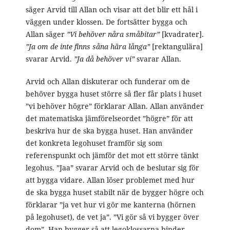
säger Arvid till Allan och visar att det blir ett hål i
väggen under klossen. De fortsätter bygga och
Allan säger
”Vi behöver nåra småbitar”
[kvadrater].
”Ja om de inte finns såna hära långa”
[rektangulära]
svarar Arvid.
”Ja då behöver vi”
svarar Allan.
Arvid och Allan diskuterar och funderar om de
behöver bygga huset större så fler får plats i huset
”vi behöver högre” förklarar Allan. Allan använder
det matematiska jämförelseordet ”högre” för att
beskriva hur de ska bygga huset. Han använder
det konkreta legohuset framför sig som
referenspunkt och jämför det mot ett större tänkt
legohus. ”Jaa” svarar Arvid och de beslutar sig för
att bygga vidare. Allan löser problemet med hur
de ska bygga huset stabilt när de bygger högre och
förklarar ”ja vet hur vi gör me kanterna (hörnen
på legohuset), de vet ja”. ”Vi gör så vi bygger över
dom”. Han bygger så att legoklossarna binder