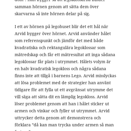
samman hörnen genom att sätta dem över
skarvarna så inte hörnen delar på sig.
I ett av hörnen på legohuset blir det ett hål när
Arvid bygger över hörnet. Arvid använder hålet
som referenspunkt och jämför det med både
kvadratiska och rektangulära legoklossar som
mätredskap och får ett mätresultat att inga sådana
legoklossar får plats i utrymmet. Hålets volym är
en halv kvadratisk legokloss och några sådana
finns inte att tillgå i barnens Lego. Arvid misslyckas
att lösa problemet med de strategier han använt
tidigare för att fylla ut ett avgränsat utrymme det
vill säga att sätta dit en lämplig legokloss. Arvid
löser problemet genom att han i hålet sticker ut
armen och vinkar och fyller ut utrymmet. Arvid
uttrycker detta genom att demonstrera och
förklara ”då kan man trycka under armen så man