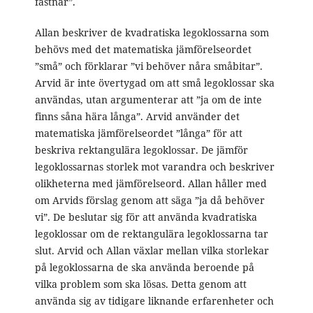
fastnar”.
Allan beskriver de kvadratiska legoklossarna som
behövs med det matematiska jämförelseordet
”små” och förklarar ”vi behöver nåra småbitar”.
Arvid är inte övertygad om att små legoklossar ska
användas, utan argumenterar att ”ja om de inte
finns såna hära långa”. Arvid använder det
matematiska jämförelseordet ”långa” för att
beskriva rektangulära legoklossar. De jämför
legoklossarnas storlek mot varandra och beskriver
olikheterna med jämförelseord. Allan håller med
om Arvids förslag genom att säga ”ja då behöver
vi”. De beslutar sig för att använda kvadratiska
legoklossar om de rektangulära legoklossarna tar
slut. Arvid och Allan växlar mellan vilka storlekar
på legoklossarna de ska använda beroende på
vilka problem som ska lösas. Detta genom att
använda sig av tidigare liknande erfarenheter och