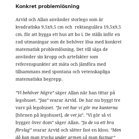
Konkret problemlösning
Arvid och Allan använder storlego som är
kvadratiska 9,5x9,5 cm och rektangulära 19,5x9,5
cm. för att bygga ett hus att bo i. De ställs inför en
rad utmaningar som de behöver lösa med konkret
matematisk problemlösning. Det vill säga de
använder sin kropp och artefakter som
referenspunkter att mäta och jämföra med
tillsammans med spontana och vetenskapliga
matematiska begrepp.
”Vi behöver högre”
säger Allan när han tittar på
legohuset.
”Jaa”
svarar Arvid. De har nu byggt tre
varv på legohuset
. ”Ja vet hur vi gör me kanterna
[hörnen på legohuset],
de vet ja
”. ”Vi gör så vi
bygger över dom” säger Allan.
”Ja de va ett bra
förslag”
svarar Arvid och sätter fast en kloss.
”Men
då kan man trycka under armen så man fastnar”