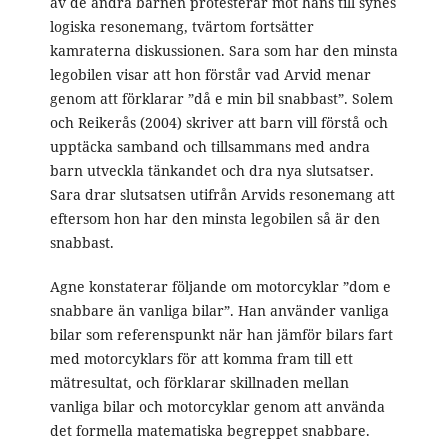
av de andra barnen protesterar mot hans till synes
logiska resonemang, tvärtom fortsätter
kamraterna diskussionen. Sara som har den minsta
legobilen visar att hon förstår vad Arvid menar
genom att förklarar ”då e min bil snabbast”. Solem
och Reikerås (2004) skriver att barn vill förstå och
upptäcka samband och tillsammans med andra
barn utveckla tänkandet och dra nya slutsatser.
Sara drar slutsatsen utifrån Arvids resonemang att
eftersom hon har den minsta legobilen så är den
snabbast.
Agne konstaterar följande om motorcyklar ”dom e
snabbare än vanliga bilar”. Han använder vanliga
bilar som referenspunkt när han jämför bilars fart
med motorcyklars för att komma fram till ett
mätresultat, och förklarar skillnaden mellan
vanliga bilar och motorcyklar genom att använda
det formella matematiska begreppet snabbare.