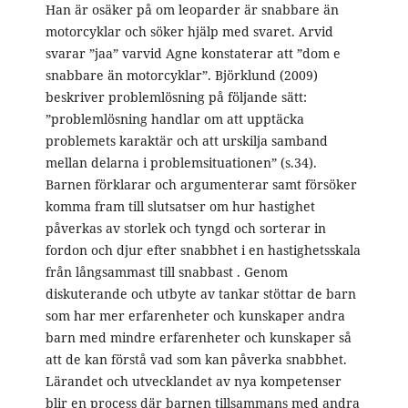
Han är osäker på om leoparder är snabbare än
motorcyklar och söker hjälp med svaret. Arvid
svarar ”jaa” varvid Agne konstaterar att ”dom e
snabbare än motorcyklar”. Björklund (2009)
beskriver problemlösning på följande sätt:
”problemlösning handlar om att upptäcka
problemets karaktär och att urskilja samband
mellan delarna i problemsituationen” (s.34).
Barnen förklarar och argumenterar samt försöker
komma fram till slutsatser om hur hastighet
påverkas av storlek och tyngd och sorterar in
fordon och djur efter snabbhet i en hastighetsskala
från långsammast till snabbast . Genom
diskuterande och utbyte av tankar stöttar de barn
som har mer erfarenheter och kunskaper andra
barn med mindre erfarenheter och kunskaper så
att de kan förstå vad som kan påverka snabbhet.
Lärandet och utvecklandet av nya kompetenser
blir en process där barnen tillsammans med andra