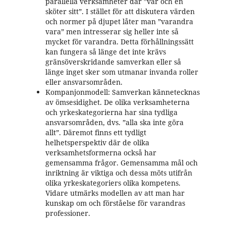
parallella verksamheter där ”var och en
sköter sitt”. I stället för att diskutera värden
och normer på djupet låter man ”varandra
vara” men intresserar sig heller inte så
mycket för varandra. Detta förhållningssätt
kan fungera så länge det inte krävs
gränsöverskridande samverkan eller så
länge inget sker som utmanar invanda roller
eller ansvarsområden.
Kompanjonmodell: Samverkan kännetecknas
av ömsesidighet. De olika verksamheterna
och yrkeskategorierna har sina tydliga
ansvarsområden, dvs. ”alla ska inte göra
allt”. Däremot finns ett tydligt
helhetsperspektiv där de olika
verksamhetsformerna också har
gemensamma frågor. Gemensamma mål och
inriktning är viktiga och dessa möts utifrån
olika yrkeskategoriers olika kompetens.
Vidare utmärks modellen av att man har
kunskap om och förståelse för varandras
professioner.