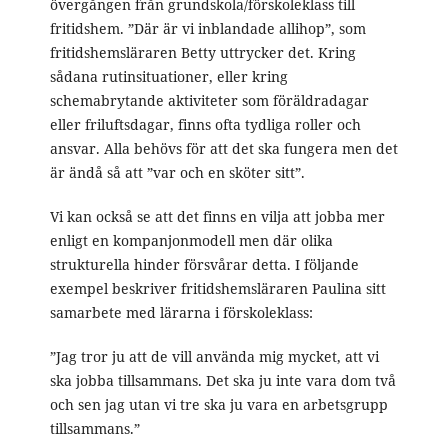
övergången från grundskola/förskoleklass till
fritidshem. ”Där är vi inblandade allihop”, som
fritidshemsläraren Betty uttrycker det. Kring
sådana rutinsituationer, eller kring
schemabrytande aktiviteter som föräldradagar
eller friluftsdagar, finns ofta tydliga roller och
ansvar. Alla behövs för att det ska fungera men det
är ändå så att ”var och en sköter sitt”.
Vi kan också se att det finns en vilja att jobba mer
enligt en kompanjonmodell men där olika
strukturella hinder försvårar detta. I följande
exempel beskriver fritidshemsläraren Paulina sitt
samarbete med lärarna i förskoleklass:
”Jag tror ju att de vill använda mig mycket, att vi
ska jobba tillsammans. Det ska ju inte vara dom två
och sen jag utan vi tre ska ju vara en arbetsgrupp
tillsammans.”