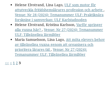
Helene Elvstrand, Lina Lago,
ULF som motor för
attutveckla fritidshemslärares profession och arbete
,
Venue: Nr 28 (2024): Temanummer ULF: Praktiknära
forskning i samverkan: ULF Karlstadnoden
Helene Elvstrand, Kristina Karlsson,
Varför springer
alla vuxna här?
,
Venue: Nr 27 (2024): Temanummer
ULF: Tillgängliga lärmiljöer
Maria Samuelsson, Lina Lago,
Att möta elevers behov
av tillgängliga vuxna genom att organisera och
prioritera lärares tid
,
Venue: Nr 27 (2024):
Temanummer ULF: Tillgängliga lärmiljöer
<<
<
1
2
3