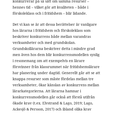
konkurrerar på så sätt om samma resurser –
hennes tid – vilket gör att kvaliteten – både i
förskoleklass och i fritidshem – blir lidande.
Det vi kan se är att dessa berättelser är vanligare
hos lärarna i fritidshem och förskoleklass som
beskriver konkurrens både mellan varandras
verksamheter och med grundskolan.
Grundskollärarna beskriver detta i mindre grad
men även hos dem blir konkurrensmodellen synlig
i resonemang om att exempelvis en lärare
försvinner från klassrummet när fritidshemslärare
har planering under dagtid. Generellt går att se att
knappa resurser som måste fördelas mellan tre
verksamheter, ökar känslan av konkurrens mellan
lärarkategorierna. Att lärarna hamnar i
konkurrensmodellen går också att förstå utifrån
ökade krav (t.ex. Elvstrand & Lago, 2019; Lago,
Ackesjö & Persson, 2017) och ibland olika krav