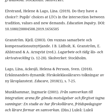
Elvstrand, Helene & Lago, Lina. (2019). Do they have a
choice?: Pupils’ choices at LTCs in the intersection between
tradition, values and new demands.
Education Inquiry
. DOI:
10.1080/20004508.2019.1656505
Granström. Kjell. (2003). Om vuxnas samarbete och
kompensationsutnyttjande. I B. Lidholt, K. Granström, E.
Ahlstrand & A. Arnqvist (red.).
Lagarbete och tidig läs- och
skrivutveckling
(s. 12-28). Skolverket: Stockholm.
Lago, Lina, Ackesjö, Helena & Persson, Sven. (2018).
Erkännandets dynamik: Förskoleklasslärares tolkningar av
ny läroplanstext.
Educare
, 2018(1), s. 7-25.
Munkhammar, Ingmarie (2001).
Från samverkan till
integration: arena för gömda motsägelser och förgivet tagna
sanningar: En studie av hur förskollärare, fritidspedagoger
och lärare formar en samverkan
. (Diss.) Luleå: Luleå