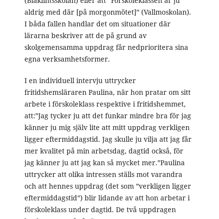
(Blåklintsskolan) eller att ”Förskoleklassen är ju
aldrig med där [på morgonmötet]” (Vallmoskolan).
I båda fallen handlar det om situationer där
lärarna beskriver att de på grund av
skolgemensamma uppdrag får nedprioritera sina
egna verksamhetsformer.
I en individuell intervju uttrycker
fritidshemsläraren Paulina, när hon pratar om sitt
arbete i förskoleklass respektive i fritidshemmet,
att:”Jag tycker ju att det funkar mindre bra för jag
känner ju mig själv lite att mitt uppdrag verkligen
ligger eftermiddagstid. Jag skulle ju vilja att jag får
mer kvalitet på min arbetsdag, dagtid också, för
jag känner ju att jag kan så mycket mer.”Paulina
uttrycker att olika intressen ställs mot varandra
och att hennes uppdrag (det som ”verkligen ligger
eftermiddagstid”) blir lidande av att hon arbetar i
förskoleklass under dagtid. De två uppdragen