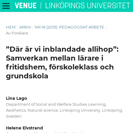
HEM
/
ARKIV
/
NR 16 (2019): PEDAGOGISKT ARBETE
/
Av Forskare
”Där är vi inblandade allihop”:
Samverkan mellan lärare i
fritidshem, förskoleklass och
grundskola
Lina Lago
Department of Social and Welfare Studies Learning,
Aesthetics, Natural science, Linköping University, Linköping,
Sweden
Helene Elvstrand