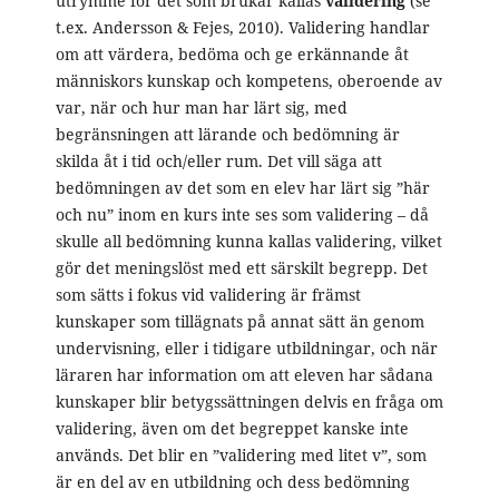
utrymme för det som brukar kallas
validering
(se
t.ex. Andersson & Fejes, 2010). Validering handlar
om att värdera, bedöma och ge erkännande åt
människors kunskap och kompetens, oberoende av
var, när och hur man har lärt sig, med
begränsningen att lärande och bedömning är
skilda åt i tid och/eller rum. Det vill säga att
bedömningen av det som en elev har lärt sig ”här
och nu” inom en kurs inte ses som validering – då
skulle all bedömning kunna kallas validering, vilket
gör det meningslöst med ett särskilt begrepp. Det
som sätts i fokus vid validering är främst
kunskaper som tillägnats på annat sätt än genom
undervisning, eller i tidigare utbildningar, och när
läraren har information om att eleven har sådana
kunskaper blir betygssättningen delvis en fråga om
validering, även om det begreppet kanske inte
används. Det blir en ”validering med litet v”, som
är en del av en utbildning och dess bedömning