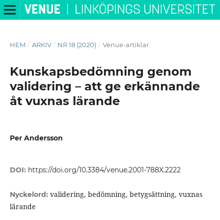
HEM
/
ARKIV
/
NR 18 (2020)
/
Venue-artiklar
Kunskapsbedömning genom
validering – att ge erkännande
åt vuxnas lärande
Per Andersson
DOI:
https://doi.org/10.3384/venue.2001-788X.2222
validering, bedömning, betygsättning, vuxnas
Nyckelord:
lärande