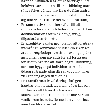
lärande. Skillnaden är att valideringen inte
behöver vara knuten till en utbildning utan
sätter fokus på tidigare lärande från andra
sammanhang, snarare än på vad du har lärt
dig under en tidigare del av en utbildning.
En
su
mmativ
validering syftar till att
summera lärandet och leder ofta fram till en
dokumentation i form av betyg, intyg,
tillgodoräknanden etc.
En
pr
ediktiv
validering görs för att förutsäga
framgång i kommande studier eller kanske
arbete. Högskoleprovet är ett exempel på ett
instrument som används för att förutsäga
förutsättningarna att klara högre utbildning,
och som bygger på individens samlade
tidigare lärande utan direkt koppling till en
viss genomgången utbildning.
En
transformativ
validering slutligen,
handlar om att individen kan påverkas och
stärkas av att bli medveten om vad hen
faktiskt kan. Det sistnämnda är inte särskilt
vanligt som huvudsyfte med en validering,
men kan bli en bieffekt.