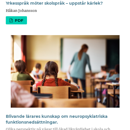
Yrkesspråk möter skolspråk – uppstår kärlek?
Håkan Johansson
PDF
Blivande lärares kunskap om neuropsykiatriska
funktionsnedsättningar.
Olika perspektiv på vägar till ökad likvärdighet i skola och