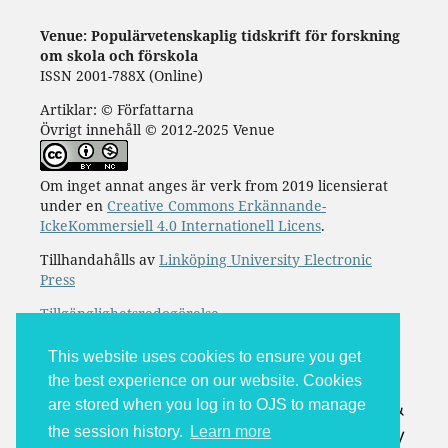
Venue: Populärvetenskaplig tidskrift för forskning
om skola och förskola
ISSN 2001-788X (Online)
Artiklar: © Författarna
Övrigt innehåll © 2012-2025 Venue
Om inget annat anges är verk from 2019 licensierat
under en
Creative Commons Erkännande-
IckeKommersiell 4.0 Internationell Licens
.
Tillhandahålls av
Linköping University Electronic
Press
Tillgänglighetsredogörelse
This website uses cookies to ensure you get
the best experience on our website. Cookies
are stored when you log in to OJS to manage
the session history.
Learn more