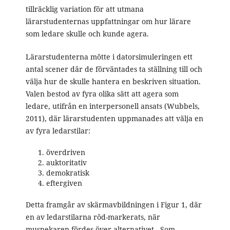
tillräcklig variation för att utmana
lärarstudenternas uppfattningar om hur lärare
som ledare skulle och kunde agera.
Lärarstudenterna mötte i datorsimuleringen ett
antal scener där de förväntades ta ställning till och
välja hur de skulle hantera en beskriven situation.
Valen bestod av fyra olika sätt att agera som
ledare, utifrån en interpersonell ansats (Wubbels,
2011), där lärarstudenten uppmanades att välja en
av fyra ledarstilar:
överdriven
auktoritativ
demokratisk
eftergiven
Detta framgår av skärmavbildningen i Figur 1, där
en av ledarstilarna röd-markerats, när
muspekaren fördes över alternativet. Som