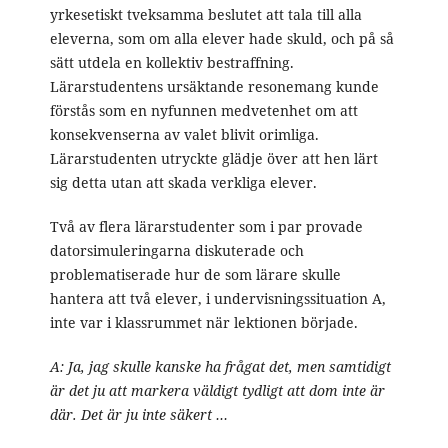
yrkesetiskt tveksamma beslutet att tala till alla
eleverna, som om alla elever hade skuld, och på så
sätt utdela en kollektiv bestraffning.
Lärarstudentens ursäktande resonemang kunde
förstås som en nyfunnen medvetenhet om att
konsekvenserna av valet blivit orimliga.
Lärarstudenten utryckte glädje över att hen lärt
sig detta utan att skada verkliga elever.
Två av flera lärarstudenter som i par provade
datorsimuleringarna diskuterade och
problematiserade hur de som lärare skulle
hantera att två elever, i undervisningssituation A,
inte var i klassrummet när lektionen började.
A: Ja, jag skulle kanske ha frågat det, men samtidigt
är det ju att markera väldigt tydligt att dom inte är
där. Det är ju inte säkert …