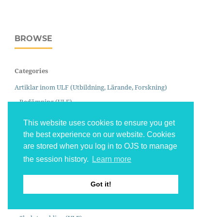
BROWSE
Categories
Artiklar inom ULF (Utbildning, Lärande, Forskning)
Bedömning (ULF)
Etik och värden (ULF)
This website uses cookies to ensure you get
Flerspråkighet (ULF)
the best experience on our website. Cookies
Förskola (ULF)
are stored when you log in to OJS to manage
the session history.
Learn more
Fritidshem (ULF)
Lärares ledarskap (ULF)
Got it!
Matematik (ULF)
Pedagogik, didaktik och lärande (ULF)