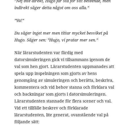
”Nej inte direkt, Hugo får stå för sitt beteende, men
indirekt säger detta något om oss alla.”
”Va!”
Du säger inget mer men tittar mycket besviket på
Hugo. Säger sen: ”Hugo, vi pratar mer sen.”
När lärarstudenten var färdig med
datorsimuleringen gick vi tillsammans igenom de
val som hen gjort. Lärarstudenten uppmanades att
spela upp inspelningen som gjorts av hens
genomgång av simuleringen och berätta, beskriva,
kommentera och vid behov stanna och förklara val
och backningar som gjorts i datorsimuleringen.
Lärarstudenten stannade för flera scener och val.
Vid ett tillfälle beskrev och förklarade
lärarstudenten, lite generat, ovanstående val på
följande sätt: