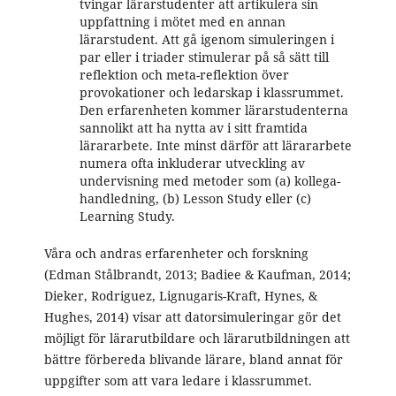
tvingar lärarstudenter att artikulera sin
uppfattning i mötet med en annan
lärarstudent. Att gå igenom simuleringen i
par eller i triader stimulerar på så sätt till
reflektion och meta-reflektion över
provokationer och ledarskap i klassrummet.
Den erfarenheten kommer lärarstudenterna
sannolikt att ha nytta av i sitt framtida
lärararbete. Inte minst därför att lärararbete
numera ofta inkluderar utveckling av
undervisning med metoder som (a) kollega-
handledning, (b) Lesson Study eller (c)
Learning Study.
Våra och andras erfarenheter och forskning
(Edman Stålbrandt, 2013; Badiee & Kaufman, 2014;
Dieker, Rodriguez, Lignugaris-Kraft, Hynes, &
Hughes, 2014) visar att datorsimuleringar gör det
möjligt för lärarutbildare och lärarutbildningen att
bättre förbereda blivande lärare, bland annat för
uppgifter som att vara ledare i klassrummet.