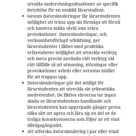
utvalda undervisningssituationer av specifik
betydelse för en enskild lärarstudent.
Genom datorsimuleringar får lärarstudenten
möjlighet att träna upp sin förmåga att förstå
och hantera milda såväl som svåra
provokationer. Datorsimuleringar, och
verksamhetsförlagd utbildning, ger
lärarstudenter i likhet med praktiska
erfarenheter möjlighet att utveckla verktyg
och mera precist använda rätt verktyg vid
rätt tillfälle så att utmaning, störningar eller
provokationer avleds eller avrustas istället
för att trappas upp.
Datorsimuleringar gör det möjligt för
lärarstudenten att utveckla sin yrkesetiska
medvetenhet. De fiktiva eleverna tar ingen
skada av lärarstudentens handlande och
lärarstudenten kan upprepade gånger prova
olika sätt att agera och lära sig en del av de
troliga konsekvenserna som följer av ett visst
tillvägagångssätt.
Att utforska datorsimulering i par eller triad