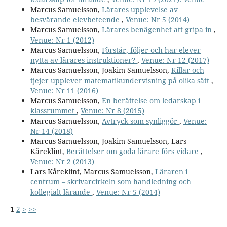
Marcus Samuelsson,
Lärares upplevelse av
besvärande elevbeteende
,
Venue: Nr 5 (2014)
Marcus Samuelsson,
Lärares benägenhet att gripa in
,
Venue: Nr 1 (2012)
Marcus Samuelsson,
Förstår, följer och har elever
nytta av lärares instruktioner?
,
Venue: Nr 12 (2017)
Marcus Samuelsson, Joakim Samuelsson,
Killar och
tjejer upplever matematikundervisning på olika sätt
,
Venue: Nr 11 (2016)
Marcus Samuelsson,
En berättelse om ledarskap i
klassrummet
,
Venue: Nr 8 (2015)
Marcus Samuelsson,
Avtryck som synliggör
,
Venue:
Nr 14 (2018)
Marcus Samuelsson, Joakim Samuelsson, Lars
Kåreklint,
Berättelser om goda lärare förs vidare
,
Venue: Nr 2 (2013)
Lars Kåreklint, Marcus Samuelsson,
Läraren i
centrum – skrivarcirkeln som handledning och
kollegialt lärande
,
Venue: Nr 5 (2014)
1
2
>
>>