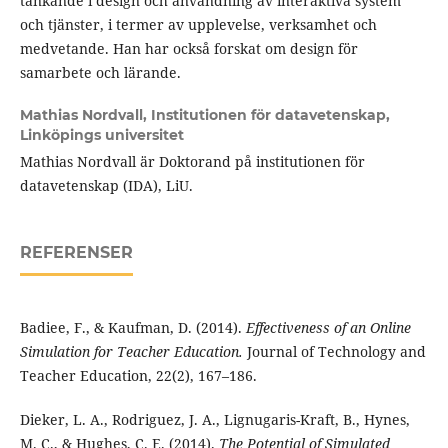
tänkande i design och användning av interaktiva system
och tjänster, i termer av upplevelse, verksamhet och
medvetande. Han har också forskat om design för
samarbete och lärande.
Mathias Nordvall,
Institutionen för datavetenskap,
Linköpings universitet
Mathias Nordvall är Doktorand på institutionen för
datavetenskap (IDA), LiU.
REFERENSER
Badiee, F., & Kaufman, D. (2014).
Effectiveness of an Online
Simulation for Teacher Education.
Journal of Technology and
Teacher Education, 22(2), 167–186.
Dieker, L. A., Rodriguez, J. A., Lignugaris-Kraft, B., Hynes,
M. C., & Hughes, C. E. (2014).
The Potential of Simulated