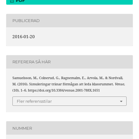
PDF
PUBLICERAD
2016-01-20
REFERERA SÅ HÄR
Samuelsson, M., Colnerud, G., Ragnemalm, E., Arvola, M., & Nordvall,
M. (2016). Simuleringar tränar förmågan att leda klassrummet.
Venue
,
(10), 1–6. https://doi.org/10.3384/venue.2001-788X.1651
Fler referensstilar
NUMMER