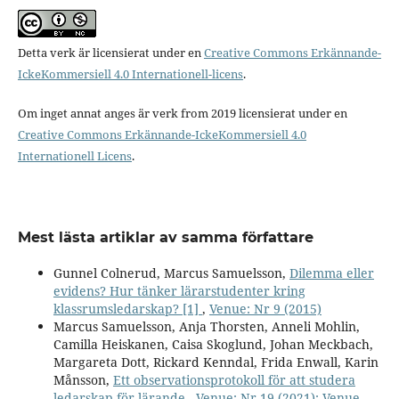
Detta verk är licensierat under en
Creative Commons Erkännande-
IckeKommersiell 4.0 Internationell-licens
.
Om inget annat anges är verk from 2019 licensierat under en
Creative Commons Erkännande-IckeKommersiell 4.0
Internationell Licens
.
Mest lästa artiklar av samma författare
Gunnel Colnerud, Marcus Samuelsson,
Dilemma eller
evidens? Hur tänker lärarstudenter kring
klassrumsledarskap? [1]
,
Venue: Nr 9 (2015)
Marcus Samuelsson, Anja Thorsten, Anneli Mohlin,
Camilla Heiskanen, Caisa Skoglund, Johan Meckbach,
Margareta Dott, Rickard Kenndal, Frida Enwall, Karin
Månsson,
Ett observationsprotokoll för att studera
ledarskap för lärande
,
Venue: Nr 19 (2021): Venue