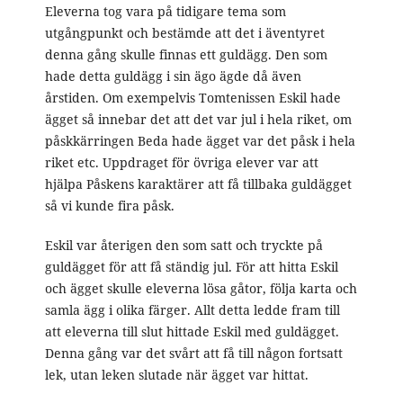
Eleverna tog vara på tidigare tema som
utgångpunkt och bestämde att det i äventyret
denna gång skulle finnas ett guldägg. Den som
hade detta guldägg i sin ägo ägde då även
årstiden. Om exempelvis Tomtenissen Eskil hade
ägget så innebar det att det var jul i hela riket, om
påskkärringen Beda hade ägget var det påsk i hela
riket etc. Uppdraget för övriga elever var att
hjälpa Påskens karaktärer att få tillbaka guldägget
så vi kunde fira påsk.
Eskil var återigen den som satt och tryckte på
guldägget för att få ständig jul. För att hitta Eskil
och ägget skulle eleverna lösa gåtor, följa karta och
samla ägg i olika färger. Allt detta ledde fram till
att eleverna till slut hittade Eskil med guldägget.
Denna gång var det svårt att få till någon fortsatt
lek, utan leken slutade när ägget var hittat.