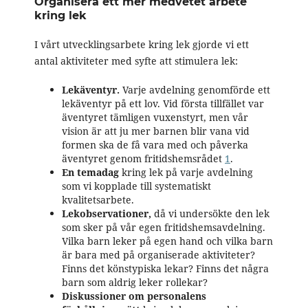
Organisera ett mer medvetet arbete
kring lek
I vårt utvecklingsarbete kring lek gjorde vi ett
antal aktiviteter med syfte att stimulera lek:
Lekäventyr.
Varje avdelning genomförde ett
lekäventyr på ett lov. Vid första tillfället var
äventyret tämligen vuxenstyrt, men vår
vision är att ju mer barnen blir vana vid
formen ska de få vara med och påverka
äventyret genom fritidshemsrådet
1
.
En temadag
kring lek på varje avdelning
som vi kopplade till systematiskt
kvalitetsarbete.
Lekobservationer,
då vi undersökte den lek
som sker på vår egen fritidshemsavdelning.
Vilka barn leker på egen hand och vilka barn
är bara med på organiserade aktiviteter?
Finns det könstypiska lekar? Finns det några
barn som aldrig leker rollekar?
Diskussioner om personalens