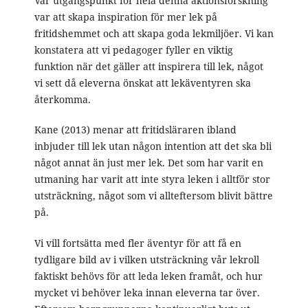
Vår utgångspunkt för hela denna aktionsforskning
var att skapa inspiration för mer lek på
fritidshemmet och att skapa goda lekmiljöer. Vi kan
konstatera att vi pedagoger fyller en viktig
funktion när det gäller att inspirera till lek, något
vi sett då eleverna önskat att lekäventyren ska
återkomma.
Kane (2013) menar att fritidsläraren ibland
inbjuder till lek utan någon intention att det ska bli
något annat än just mer lek. Det som har varit en
utmaning har varit att inte styra leken i alltför stor
utsträckning, något som vi allteftersom blivit bättre
på.
Vi vill fortsätta med fler äventyr för att få en
tydligare bild av i vilken utsträckning vår lekroll
faktiskt behövs för att leda leken framåt, och hur
mycket vi behöver leka innan eleverna tar över.