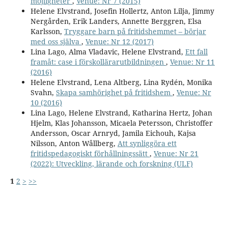
möjligheter
,
Venue: Nr 7 (2015)
Helene Elvstrand, Josefin Hollertz, Anton Lilja, Jimmy
Nergården, Erik Landers, Annette Berggren, Elsa
Karlsson,
Tryggare barn på fritidshemmet – börjar
med oss själva
,
Venue: Nr 12 (2017)
Lina Lago, Alma Vladavic, Helene Elvstrand,
Ett fall
framåt: case i förskollärarutbildningen
,
Venue: Nr 11
(2016)
Helene Elvstrand, Lena Altberg, Lina Rydén, Monika
Svahn,
Skapa samhörighet på fritidshem
,
Venue: Nr
10 (2016)
Lina Lago, Helene Elvstrand, Katharina Hertz, Johan
Hjelm, Klas Johansson, Micaela Petersson, Christoffer
Andersson, Oscar Arnryd, Jamila Eichouh, Kajsa
Nilsson, Anton Wållberg,
Att synliggöra ett
fritidspedagogiskt förhållningssätt
,
Venue: Nr 21
(2022): Utveckling, lärande och forskning (ULF)
1
2
>
>>