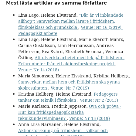
Mest lästa artiklar av samma författare
Lina Lago, Helene Elvstrand,
”Där är vi inblandade
allihop”: Samverkan mellan lärare i fritidshem,
förskoleklass och grundskola
,
Venue: Nr 16 (2019):
Pedagogiskt arbete
Lina Lago, Helene Elvstrand, Marie Ekeroth-Mahrs,
Carina Gustafsson, Linn Hermansson, Andreas
Pettersson, Eva Svärd, Elizabeth Vermaat, Veronica
Östling,
Att utveckla arbetet med lek på fritidshem -
Erfarenheter från ett aktionsforskningsprojekt
,
Venue: Nr 14 (2018)
Maria Simonsson, Helene Elvstrand, Kristina Hellberg,
Samverkan mellan hem och fritidshem ska gynna
skolresultaten
,
Venue: Nr 7 (2015)
Kristina Hellberg, Helene Elvstrand,
Pedagogers
tankar om teknik i förskolan
,
Venue: Nr 2 (2013)
Marie Karlsson, Fredrik Jeppsson,
Öva och pröva -
Hur kan fritidspedagogik stärka
teknikundervisningen?
,
Venue: Nr 15 (2019)
Anna Liisa Närvänen, Helene Elvstrand,
Aktionsforskning på fritidshem – villkor och