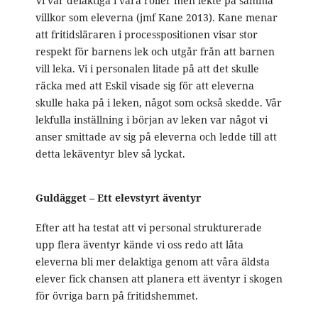
Vi var delaktiga i våra roller men lekte på samma
villkor som eleverna (jmf Kane 2013). Kane menar
att fritidsläraren i processpositionen visar stor
respekt för barnens lek och utgår från att barnen
vill leka. Vi i personalen litade på att det skulle
räcka med att Eskil visade sig för att eleverna
skulle haka på i leken, något som också skedde. Vår
lekfulla inställning i början av leken var något vi
anser smittade av sig på eleverna och ledde till att
detta lekäventyr blev så lyckat.
Guldägget – Ett elevstyrt äventyr
Efter att ha testat att vi personal strukturerade
upp flera äventyr kände vi oss redo att låta
eleverna bli mer delaktiga genom att våra äldsta
elever fick chansen att planera ett äventyr i skogen
för övriga barn på fritidshemmet.