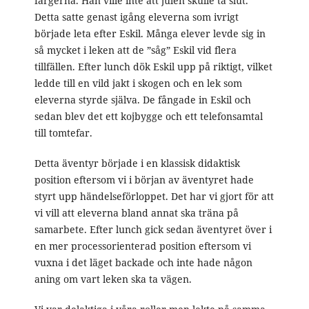
färgerna. Han ville inte att julen skulle ta slut.
Detta satte genast igång eleverna som ivrigt
började leta efter Eskil. Många elever levde sig in
så mycket i leken att de ”såg” Eskil vid flera
tillfällen. Efter lunch dök Eskil upp på riktigt, vilket
ledde till en vild jakt i skogen och en lek som
eleverna styrde själva. De fångade in Eskil och
sedan blev det ett kojbygge och ett telefonsamtal
till tomtefar.
Detta äventyr började i en klassisk didaktisk
position eftersom vi i början av äventyret hade
styrt upp händelseförloppet. Det har vi gjort för att
vi vill att eleverna bland annat ska träna på
samarbete. Efter lunch gick sedan äventyret över i
en mer processorienterad position eftersom vi
vuxna i det läget backade och inte hade någon
aning om vart leken ska ta vägen.