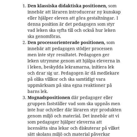
Den klassiska didaktiska positionen,
som
innebär att läraren introducerar ny kunskap
eller hjälper eleven att göra gestaltningar. I
denna position är det pedagogen som styr
vad leken ska syfta till och också hur leken
ska genomföras.
Den processorienterade positionen,
som
innebär att pedagogen stödjer processen
men inte styr resultatet. Pedagogen ger
leken utrymme genom att hjälpa eleverna in
i leken, beskydda lekramarna, initiera lek
och drar sig ur. Pedagogen är då medlekare
på olika villkor och ska samtidigt vara
uppmärksam på sina egna reaktioner på
barns lek.
Mognadspositionen
där pedagoger eller
gruppen fastställer vad som ska uppnås men
inte hur och/eller där läraren styr produkten
genom miljö och material. Det innebär att vi
som pedagoger hjälper eleverna att
iscensätta sina lekar och diskuterar på vilket
sätt skolans miljö och material påverkar