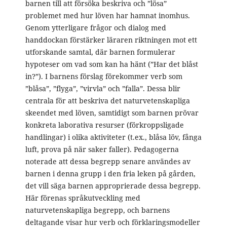
barnen till att försöka beskriva och ”lösa”
problemet med hur löven har hamnat inomhus.
Genom ytterligare frågor och dialog med
handdockan förstärker läraren riktningen mot ett
utforskande samtal, där barnen formulerar
hypoteser om vad som kan ha hänt (”Har det blåst
in?”). I barnens förslag förekommer verb som
”blåsa”, ”flyga”, ”virvla” och ”falla”. Dessa blir
centrala för att beskriva det naturvetenskapliga
skeendet med löven, samtidigt som barnen prövar
konkreta laborativa resurser (förkroppsligade
handlingar) i olika aktiviteter (t.ex., blåsa löv, fånga
luft, prova på när saker faller). Pedagogerna
noterade att dessa begrepp senare användes av
barnen i denna grupp i den fria leken på gården,
det vill säga barnen approprierade dessa begrepp.
Här förenas språkutveckling med
naturvetenskapliga begrepp, och barnens
deltagande visar hur verb och förklaringsmodeller