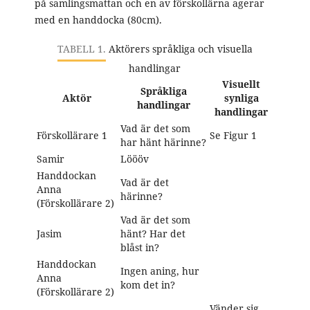
på samlingsmattan och en av förskollärna agerar
med en handdocka (80cm).
TABELL 1.
Aktörers språkliga och visuella
handlingar
Visuellt
Språkliga
Aktör
synliga
handlingar
handlingar
Vad är det som
Förskollärare 1
Se Figur 1
har hänt härinne?
Samir
Löööv
Handdockan
Vad är det
Anna
härinne?
(Förskollärare 2)
Vad är det som
Jasim
hänt? Har det
blåst in?
Handdockan
Ingen aning, hur
Anna
kom det in?
(Förskollärare 2)
Vänder sig