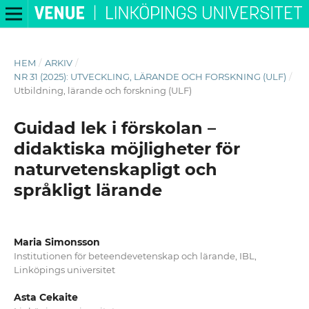
HEM
/
ARKIV
/
NR 31 (2025): UTVECKLING, LÄRANDE OCH FORSKNING (ULF)
/
Utbildning, lärande och forskning (ULF)
Guidad lek i förskolan –
didaktiska möjligheter för
naturvetenskapligt och
språkligt lärande
Maria Simonsson
Institutionen för beteendevetenskap och lärande, IBL,
Linköpings universitet
Asta Cekaite