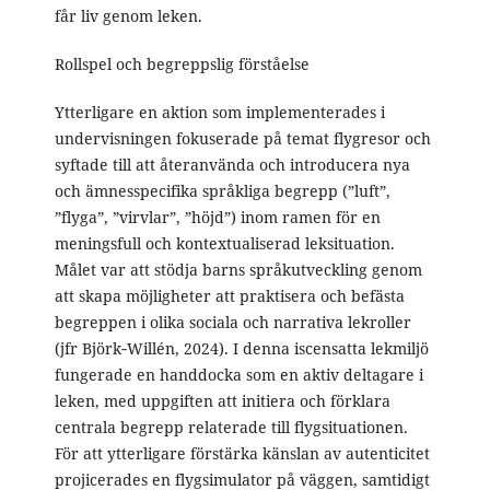
får liv genom leken.
Rollspel och begreppslig förståelse
Ytterligare en aktion som implementerades i
undervisningen fokuserade på temat flygresor och
syftade till att återanvända och introducera nya
och ämnesspecifika språkliga begrepp (”luft”,
”flyga”, ”virvlar”, ”höjd”) inom ramen för en
meningsfull och kontextualiserad leksituation.
Målet var att stödja barns språkutveckling genom
att skapa möjligheter att praktisera och befästa
begreppen i olika sociala och narrativa lekroller
(jfr Björk‑Willén, 2024). I denna iscensatta lekmiljö
fungerade en handdocka som en aktiv deltagare i
leken, med uppgiften att initiera och förklara
centrala begrepp relaterade till flygsituationen.
För att ytterligare förstärka känslan av autenticitet
projicerades en flygsimulator på väggen, samtidigt