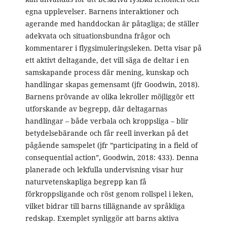
egna upplevelser. Barnens interaktioner och
agerande med handdockan är påtagliga; de ställer
adekvata och situationsbundna frågor och
kommentarer i flygsimuleringsleken. Detta visar på
ett aktivt deltagande, det vill säga de deltar i en
samskapande process där mening, kunskap och
handlingar skapas gemensamt (jfr Goodwin, 2018).
Barnens prövande av olika lekroller möjliggör ett
utforskande av begrepp, där deltagarnas
handlingar – både verbala och kroppsliga – blir
betydelsebärande och får reell inverkan på det
pågående samspelet (jfr ”participating in a field of
consequential action”, Goodwin, 2018: 433). Denna
planerade och lekfulla undervisning visar hur
naturvetenskapliga begrepp kan få
förkroppsligande och röst genom rollspel i leken,
vilket bidrar till barns tillägnande av språkliga
redskap. Exemplet synliggör att barns aktiva