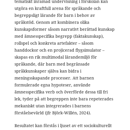
tematiskt inramad undervisning i förskolan kan
utgöra en kraftfull arena för språkande och
begreppsligt lärande för barn i behov av
språkstöd. Genom att kombinera olika
kunskapsformer såsom narrativt berättad kunskap
med ämnesspecifika begrepp (faktakunskap),
rollspel och konkreta artefakter – såsom
handdockor och en projicerad flygsimulator –
skapas en rik multimodal lärandemiljö för
språkande, där barn med begränsade
språkkunskaper själva kan bidra i
meningsskapande processer. Att barnen
formulerade egna hypoteser, använde
ämnesspecifika verb och överförde dessa till fri
lek, tyder på att begreppen inte bara repeterades
mekaniskt utan integrerades i barnens
förståelsevärld (jfr Björk‑Willén, 2024).
Resultatet kan förstås i ljuset av ett sociokulturellt