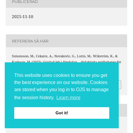
PUBLICERAD
2025-11-10
REFERERA SÅ HÄR
Simonsson, M., Cekaite, A., Novakovíc, G., Lorin, M., Wikström, K., &
Karlsson, M. (2025). Guidad lek i förskolan – didaktiska möjligheter för
naturvetenskapligt och språkligt lärande .
Venue
, (31).
https://doi.org/10.3384/venue.2001-788X.6052
This website uses cookies to ensure you get
the best experience on our website. Cookies
Fler referensstilar
are stored when you log in to OJS to manage
the session history.
Learn more
NUMMER
Got it!
Nr 31 (2025): Utveckling, lärande och forskning (ULF)